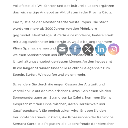
Volksfeste, die Wallfahrten und das kulturelle Leben ergänzen
das reichhaltige Angebot an Aktivitäten in der Provinz Cádiz.
Cadiz, ist eine der ältesten Städte Westeuropas. Die Stadt
wurde vor mehr als 3000 Jahren von den Phöniziern
gegründet. Heutzutage ist Cadiz eine moderne, heitere Stadt
mit ausgeszeichneter Infrastruktur, wo Sie bei angenehmem
Klima Spanisch lernen und in Ihrer Freizeit die herrlichen
weissen Sandstränden und ein interessantes Kultur- und
Unterhaltungsangebot geniessen können. An den insgesamt
10 km langen Stränden finden Sie reichlich Gelegenheit zum
Segeln, Surfen, Windsurfen und vielem mehr.
Schlendern Sie durch die engen Gassen der Altstadt und
verweilen Sie auf den malerischen Plazas. Geniessen Sie den
Sonnenuntergang am Strand von La Caleta, kommen Sie ins
Gespräch mit den Einheimischen, deren Herzlichkeit und
Gastfreundschaft Sie beeindrucken wird. Erleben Sie den
berühmten Karneval in Cadiz, die Prozessionen der Karwoche
Semana Santa, die Regatten, die Lebensfreude der Menschen