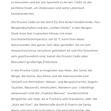
zu besuchen und bei uns Spanisch zu lernen. Cádiz ist die
perfekte Stadt, um Andalusien und seine Lebensart
kennenzulernen.
Die Provinz Cádiz ist berühmt für ihre feinen Sandstrände, ihre
Berglandschaften und die „weißen Dörfer” in den Bergen.
Dank ihres fast tropischen Klimas mit einer
Durchschnittstemperatur von 22 °C kann man diese
Naturwunder das ganze Jahr über genießen. Da sie vom
Massentourismus verschont geblieben ist und ihre Einwohner
sehr gastfreundlich sind, bietet die Provinz Cádiz allen
Besuchern großartige Erlebnisse.
In der Provinz Cádiz ermöglichen das Meer, der Sand, die
Berge, die Sonne, das Klima und die Meereswinde eine
Vielzahl von Aktivitäten: Wasser- und Bergsportarten, Segeln,
Tauchen, Wasserski, Windsurfen, Wandern usw. Unbedingt
sehenswert sind die „Pueblos Blancos”, wunderschöne
Bergdörfer wie Vejer de la Frontera und Grazalema, oder die
„Ruta del Vino”, die Weinstraße durch El Puerto de Santa
María und Jerez de la Frontera. Die exquisite Küche, die