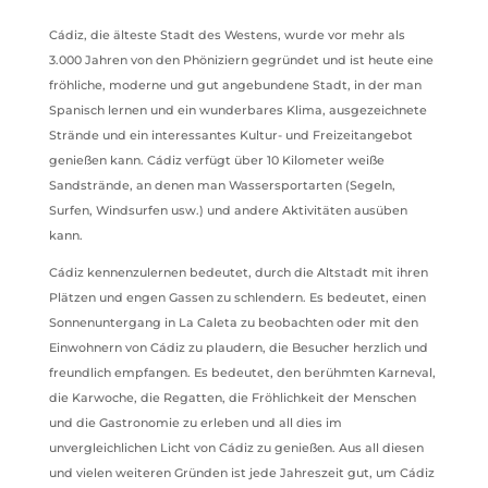
Cádiz, die älteste Stadt des Westens, wurde vor mehr als
3.000 Jahren von den Phöniziern gegründet und ist heute eine
fröhliche, moderne und gut angebundene Stadt, in der man
Spanisch lernen und ein wunderbares Klima, ausgezeichnete
Strände und ein interessantes Kultur- und Freizeitangebot
genießen kann. Cádiz verfügt über 10 Kilometer weiße
Sandstrände, an denen man Wassersportarten (Segeln,
Surfen, Windsurfen usw.) und andere Aktivitäten ausüben
kann.
Cádiz kennenzulernen bedeutet, durch die Altstadt mit ihren
Plätzen und engen Gassen zu schlendern. Es bedeutet, einen
Sonnenuntergang in La Caleta zu beobachten oder mit den
Einwohnern von Cádiz zu plaudern, die Besucher herzlich und
freundlich empfangen. Es bedeutet, den berühmten Karneval,
die Karwoche, die Regatten, die Fröhlichkeit der Menschen
und die Gastronomie zu erleben und all dies im
unvergleichlichen Licht von Cádiz zu genießen. Aus all diesen
und vielen weiteren Gründen ist jede Jahreszeit gut, um Cádiz