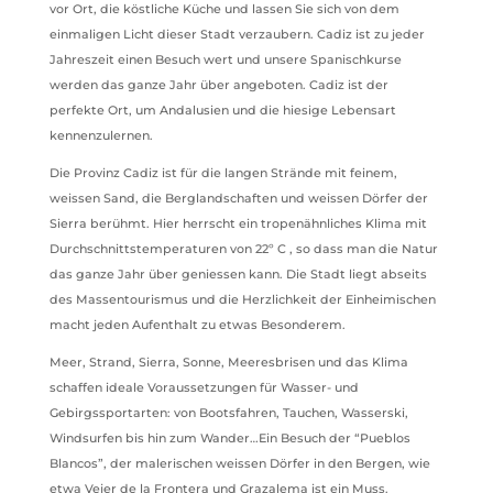
vor Ort, die köstliche Küche und lassen Sie sich von dem
einmaligen Licht dieser Stadt verzaubern. Cadiz ist zu jeder
Jahreszeit einen Besuch wert und unsere Spanischkurse
werden das ganze Jahr über angeboten. Cadiz ist der
perfekte Ort, um Andalusien und die hiesige Lebensart
kennenzulernen.
Die Provinz Cadiz ist für die langen Strände mit feinem,
weissen Sand, die Berglandschaften und weissen Dörfer der
Sierra berühmt. Hier herrscht ein tropenähnliches Klima mit
Durchschnittstemperaturen von 22º C , so dass man die Natur
das ganze Jahr über geniessen kann. Die Stadt liegt abseits
des Massentourismus und die Herzlichkeit der Einheimischen
macht jeden Aufenthalt zu etwas Besonderem.
Meer, Strand, Sierra, Sonne, Meeresbrisen und das Klima
schaffen ideale Voraussetzungen für Wasser- und
Gebirgssportarten: von Bootsfahren, Tauchen, Wasserski,
Windsurfen bis hin zum Wander…Ein Besuch der “Pueblos
Blancos”, der malerischen weissen Dörfer in den Bergen, wie
etwa Vejer de la Frontera und Grazalema ist ein Muss.