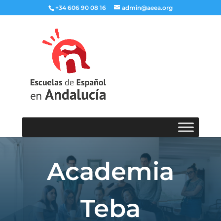
+34 606 90 08 16
admin@aeea.org
Academia
Teba