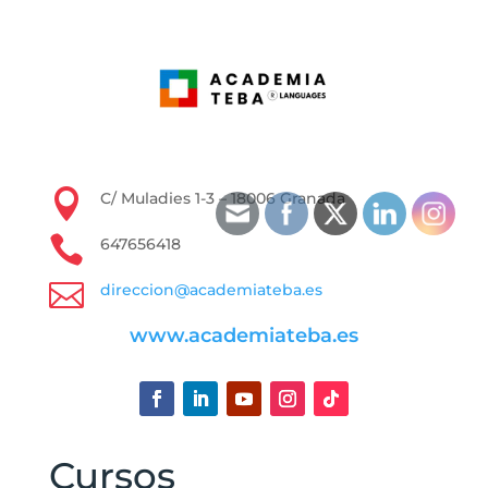

C/ Muladies 1-3 – 18006 Granada

647656418

direccion@academiateba.es
www.academiateba.es
Cursos