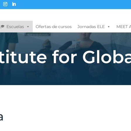
Escuelas
Ofertas de cursos
Jornadas ELE
MEET 
titute for Glob
a