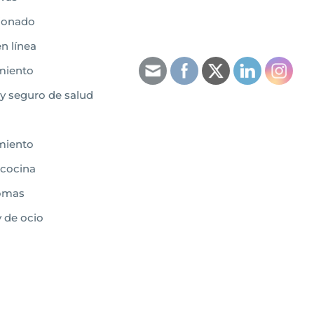
cionado
n línea
miento
 y seguro de salud
miento
 cocina
iomas
 de ocio