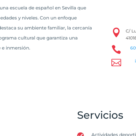
 una escuela de español en Sevilla que
 edades y niveles. Con un enfoque
estaca su ambiente familiar, la cercanía

C/ L
ograma cultural que garantiza una
41018

 e inmersión.
60

Servicios
Actividades deport