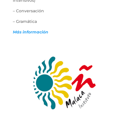
intensivos)
–
Conversación
–
Gramática
Más información