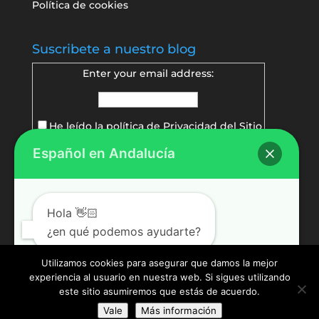
Política de cookies
Suscribete a nuestro blog
Enter your email address:
He leído la política de
Privacidad del Sitio
Español en Andalucía
Delivered by
FeedBurner
Hola 👋🏻
¿en qué podemos ayudarte?
Utilizamos cookies para asegurar que damos la mejor
experiencia al usuario en nuestra web. Si sigues utilizando
Abrir chat
este sitio asumiremos que estás de acuerdo.
Vale
Más información
© Español en Andalucía