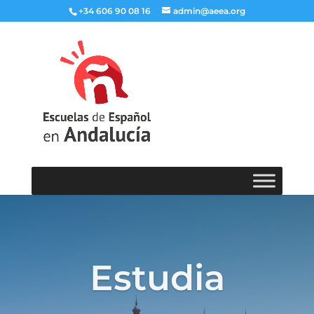
+34 606 90 08 16
admin@aeea.org
Estudia