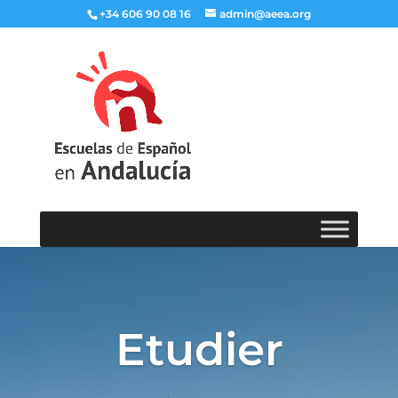
+34 606 90 08 16
admin@aeea.org
Etudier