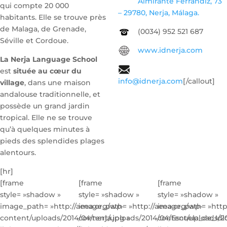
Almirante Ferrándiz, 73
qui compte 20 000
– 29780, Nerja, Málaga.
habitants. Elle se trouve près
de Malaga, de Grenade,
(0034) 952 521 687
Séville et Cordoue.
www.idnerja.com
La Nerja Language School
est
située au cœur du
info@idnerja.com
[/callout]
village
, dans une maison
andalouse traditionnelle, et
possède un grand jardin
tropical. Elle ne se trouve
qu’à quelques minutes à
pieds des splendides plages
alentours.
[hr]
[frame
[frame
[frame
style= »shadow »
style= »shadow »
style= »shadow »
image_path= »http://aeea.org/wp-
image_path= »http://aeea.org/wp-
image_path= »http
content/uploads/2014/04/nerja.jpg »
content/uploads/2014/04/Escuela_de_Idi
content/uploads/20