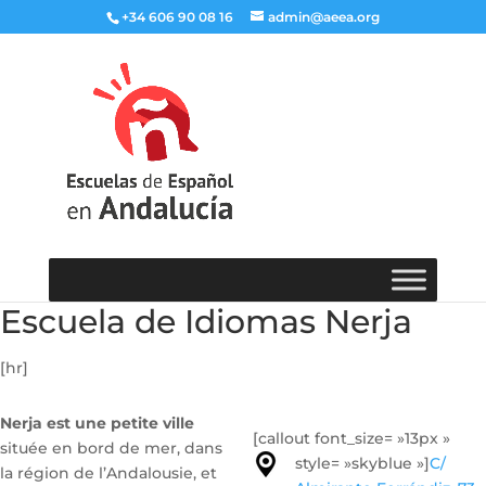
+34 606 90 08 16
admin@aeea.org
Escuela de Idiomas Nerja
[hr]
Nerja est une petite ville
[callout font_size= »13px »
située en bord de mer, dans
style= »skyblue »]
C/
la région de l’Andalousie, et