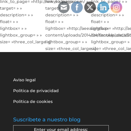
link_to_page= »http://www.idnerja.com/ »
link_to_page= » »
link_to_page= » »
target= » »
target= » »
target= » »
description= » »
description= » »
description= » »
float= » »
float= » »
float= » »
lightbox= » »
lightbox= »http://aeea.org/wp-
lightbox= »http://
lightbox_group= » »
content/uploads/2014/04/Escuela_de_Idi
content/uploads/20
size= »three_col_large »]
lightbox_group= » »
lightbox_group= » 
size= »three_col_large »]
size= »three_col_la
Aviso legal
Política de privacidad
Política de cookies
Suscribete a nuestro blog
Enter your email address: