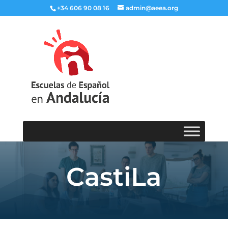
+34 606 90 08 16
admin@aeea.org
CastiLa