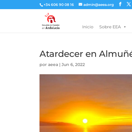
+34 606 90 08 16
admin@aeea.org
Inicio
Sobre EEA
Atardecer en Almuñé
por
aeea
|
Jun 6, 2022