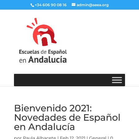
+34 606 90 08 16
admin@aeea.org
Bienvenido 2021:
Novedades de Español
en Andalucía
por
Paula Albacete
|
Feb 12, 2021
|
General
|
0