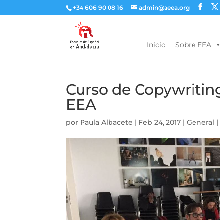
+34 606 90 08 16
admin@aeea.org
Inicio
Sobre EEA
Curso de Copywriting
EEA
por
Paula Albacete
|
Feb 24, 2017
|
General