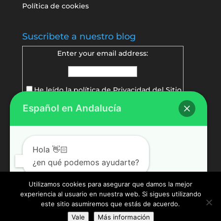
Política de cookies
Suscribete a nuestro blog
Enter your email address:
He leído la política de
Privacidad del Sitio
Español en Andalucía
Delivered by
FeedBurner
Hola 👋🏻
¿en qué podemos ayudarte?
Utilizamos cookies para asegurar que damos la mejor
experiencia al usuario en nuestra web. Si sigues utilizando
Abrir chat
este sitio asumiremos que estás de acuerdo.
Vale
Más información
© Español en Andalucía