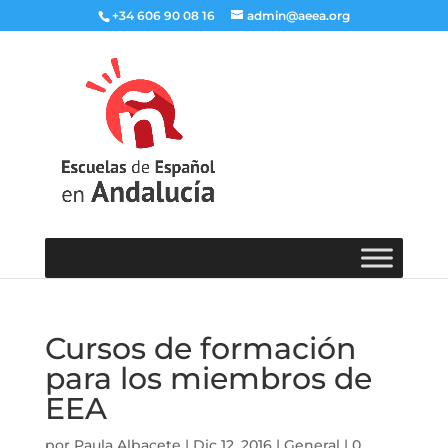
+34 606 90 08 16
admin@aeea.org
Cursos de formación
para los miembros de
EEA
por
Paula Albacete
|
Dic 12, 2016
|
General
|
0