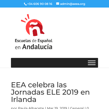
+34 606 90 08 16
admin@aeea.org
EEA celebra las
Jornadas ELE 2019 en
Irlanda
por
Paula Albacete
|
Mar 19, 2019
|
General
|
0