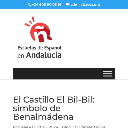
+34 606 90 08 16
admin@aeea.org
El Castillo El Bil-Bil:
símbolo de
Benalmádena
por
aeea
|
Oct 15, 2024
|
Blog
|
0 Comentarios