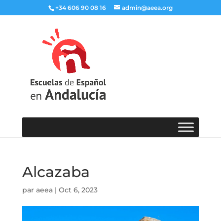
+34 606 90 08 16
admin@aeea.org
Alcazaba
par
aeea
|
Oct 6, 2023