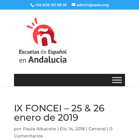
+34 606 90 08 16
admin@aeea.org
IX FONCEI – 25 & 26
enero de 2019
por
Paula Albacete
|
Dic 14, 2018
|
General
|
0
Comentarios