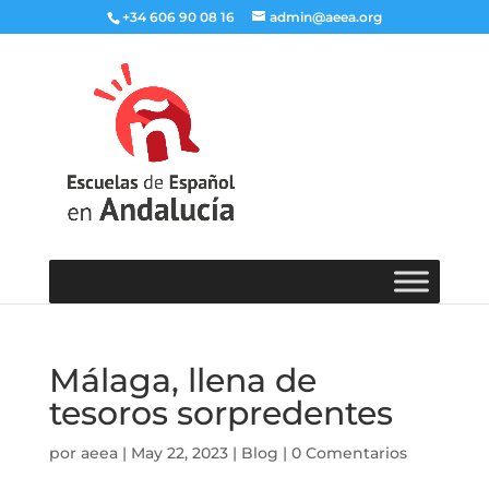
+34 606 90 08 16
admin@aeea.org
Málaga, llena de
tesoros sorpredentes
por
aeea
|
May 22, 2023
|
Blog
|
0 Comentarios