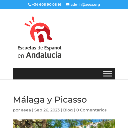
+34 606 90 08 16
admin@aeea.org
Málaga y Picasso
por
aeea
|
Sep 26, 2023
|
Blog
|
0 Comentarios