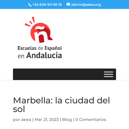
+34 606 90 08 16
admin@aeea.org
Marbella: la ciudad del
sol
por
aeea
|
Mar 21, 2023
|
Blog
|
0 Comentarios