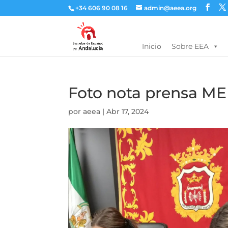
+34 606 90 08 16
admin@aeea.org
Inicio
Sobre EEA
Foto nota prensa M
por
aeea
|
Abr 17, 2024