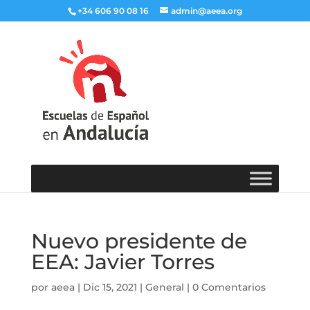
+34 606 90 08 16
admin@aeea.org
Nuevo presidente de
EEA: Javier Torres
por
aeea
|
Dic 15, 2021
|
General
|
0 Comentarios