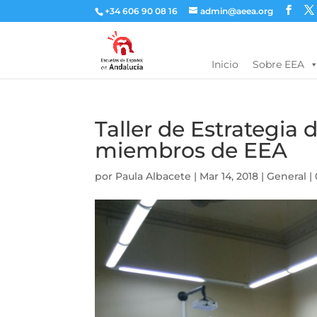
+34 606 90 08 16
admin@aeea.org
Inicio
Sobre EEA
Taller de Estrategia
miembros de EEA
por
Paula Albacete
|
Mar 14, 2018
|
General
|