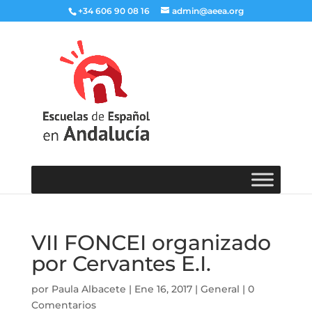
+34 606 90 08 16
admin@aeea.org
VII FONCEI organizado
por Cervantes E.I.
por
Paula Albacete
|
Ene 16, 2017
|
General
|
0
Comentarios