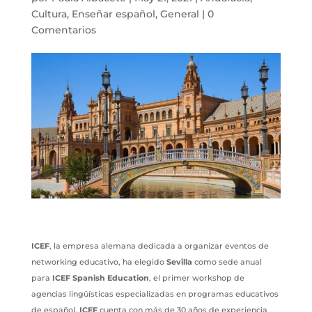
Cultura
,
Enseñar español
,
General
|
0
Comentarios
ICEF
, la empresa alemana dedicada a organizar eventos de
networking educativo, ha elegido
Sevilla
como sede anual
para
ICEF Spanish Education
, el primer workshop de
agencias lingüísticas especializadas en programas educativos
de español.
ICEF
cuenta con más de 30 años de experiencia