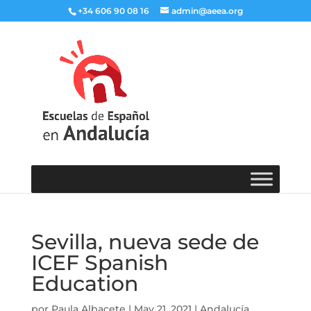
+34 606 90 08 16
admin@aeea.org
Sevilla, nueva sede de
ICEF Spanish
Education
por
Paula Albacete
|
May 21, 2021
|
Andalucía
,