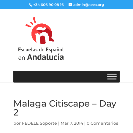
+34 606 90 08 16
admin@aeea.org
Malaga Citiscape – Day
2
por
FEDELE Soporte
|
Mar 7, 2014
|
0 Comentarios