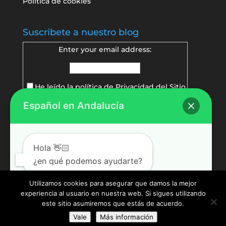
Política de cookies
Suscribete a nuestro blog
Enter your email address:
He leído la política de
Privacidad del Sitio
Español en Andalucía
Delivered by
FeedBurner
Hola 👋🏻
¿en qué podemos ayudarte?
Utilizamos cookies para asegurar que damos la mejor
experiencia al usuario en nuestra web. Si sigues utilizando
Abrir chat
este sitio asumiremos que estás de acuerdo.
Vale
Más información
© Español en Andalucía