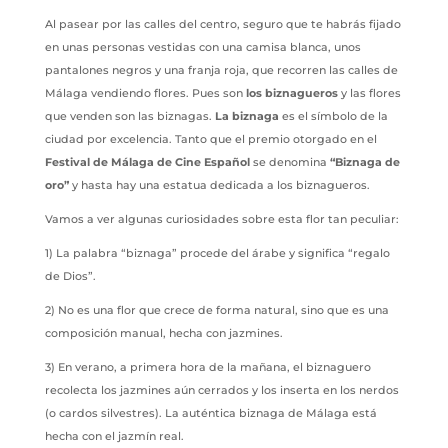
Al pasear por las calles del centro, seguro que te habrás fijado
en unas personas vestidas con una camisa blanca, unos
pantalones negros y una franja roja, que recorren las calles de
Málaga vendiendo flores. Pues son
los biznagueros
y las flores
que venden son las biznagas.
La biznaga
es el símbolo de la
ciudad por excelencia. Tanto que el premio otorgado en el
Festival de Málaga de Cine Español
se denomina
“Biznaga de
oro”
y hasta hay una estatua dedicada a los biznagueros.
Vamos a ver algunas curiosidades sobre esta flor tan peculiar:
1) La palabra “biznaga” procede del árabe y significa “regalo
de Dios”.
2) No es una flor que crece de forma natural, sino que es una
composición manual, hecha con jazmines.
3) En verano, a primera hora de la mañana, el biznaguero
recolecta los jazmines aún cerrados y los inserta en los nerdos
(o cardos silvestres). La auténtica biznaga de Málaga está
hecha con el jazmín real.