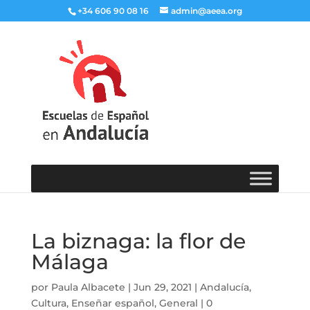
+34 606 90 08 16
admin@aeea.org
La biznaga: la flor de
Málaga
por
Paula Albacete
|
Jun 29, 2021
|
Andalucía
,
Cultura
,
Enseñar español
,
General
|
0