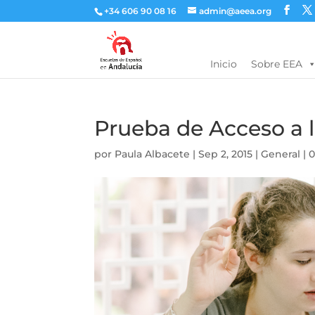
+34 606 90 08 16
admin@aeea.org
Inicio
Sobre EEA
Prueba de Acceso a l
por
Paula Albacete
|
Sep 2, 2015
|
General
|
0